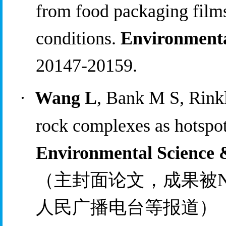
from 
f
ood 
p
ackaging 
f
ilm
c
onditions. 
Environmenta
20147-20159.
·
Wang L
, Bank M S, Rink
r
ock 
c
omplexes as 
h
otspot
Environmental Science 
（主封面论文，成果被
N
人民广播电台等报道）