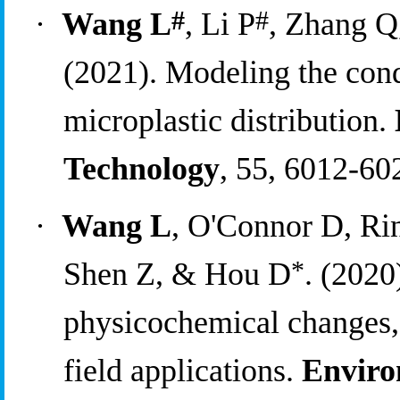
#
#
·
Wang L
, Li P
, Zhang 
(2021). Modeling the 
c
ond
m
icroplastic 
d
istribution. 
Technology
, 55, 6012-60
·
Wang L
, O'Connor D, Rin
*
Shen Z, & Hou D
. (2020
p
hysicochemical 
c
hanges,
f
ield 
a
pplications. 
Enviro