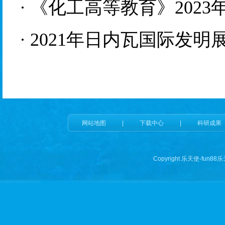
·
《化工高等教育》
2
023
·
2021
年日内瓦国际发明
网站地图
|
下载中心
|
科研成果
Copyright 乐天使-fun88乐