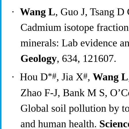
·
Wang L
, Guo J, Tsang D
Cadmium isotope fractionat
minerals: Lab evidence and
Geology
, 634, 121607.
*
#
#
·
Hou D
, Jia X
, 
Wang L
Zhao F-J, Bank M S, O’Co
Global soil pollution by to
and human health. 
Scienc