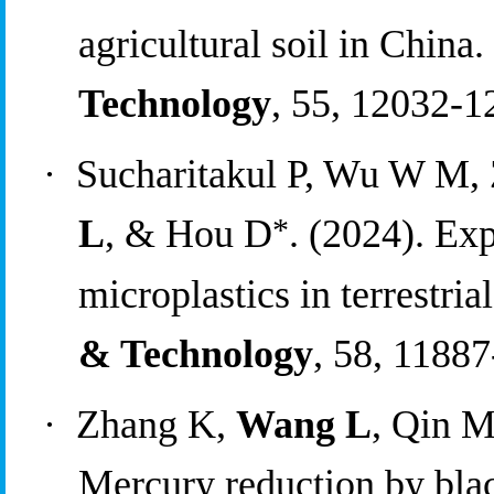
a
gricultural 
s
oil in China. 
Technology
, 55, 12032-1
·
Sucharitakul P, Wu W M, 
*
L
, & Hou D
. (2024). Ex
m
icroplastics in 
t
errestrial
&
 Technology
, 58, 1188
·
Zhang K, 
Wang L
, Qin M