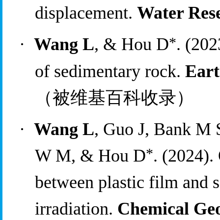
displacement. 
Water Res
*
·
Wang L
, & Hou D
. (202
of sedimentary rock. 
Eart
（被维基百科收录）
·
Wang L
, Guo J, Bank M 
*
W M, & Hou D
. (2024).
between plastic film and 
irradiation. 
Chemical Ge