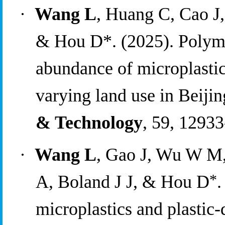
·
Wang L
, Huang C, Cao J
& Hou D*. (2025). Polymer
abundance of microplastics
varying land use in Beijin
& Technology
, 59, 1293
·
Wang L
, Gao J, Wu W M,
*
A, Boland J J, & Hou D
.
m
icroplastics and 
p
lastic-