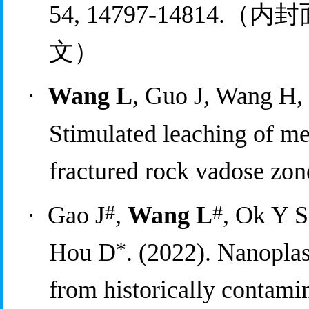
54, 14797-14814.
（内封
文）
·
Wang L
, Guo J, Wang H,
Stimulated leaching of me
fractured rock vadose zon
#
#
·
Gao J
, 
Wang L
, Ok Y 
*
Hou D
. (2022). Nanoplas
from historically contamina