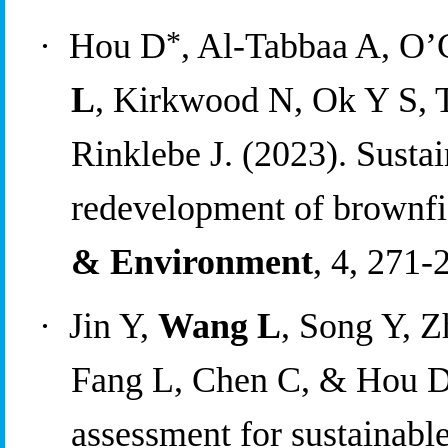
*
·
Hou D
, Al-Tabbaa A, O’
L
, Kirkwood N, Ok Y S, 
Rinklebe J. (2023). Sustai
redevelopment of brownfie
& Environment
, 4, 271-
·
Jin Y, 
Wang L
, Song Y, Z
Fang L, Chen C, & Hou 
a
ssessment for 
s
ustainable