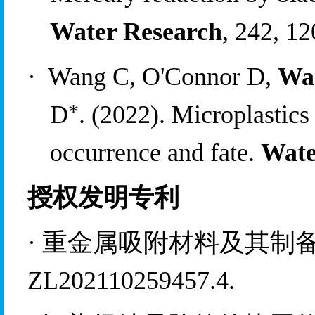
Water Research
, 242, 1
·
Wang C, O'Connor D, 
Wa
*
D
. (2022
). Microplastics
occurrence and fate. 
Wate
授权发明专利
·
重金属吸附材料及其制
ZL202110259457.4.