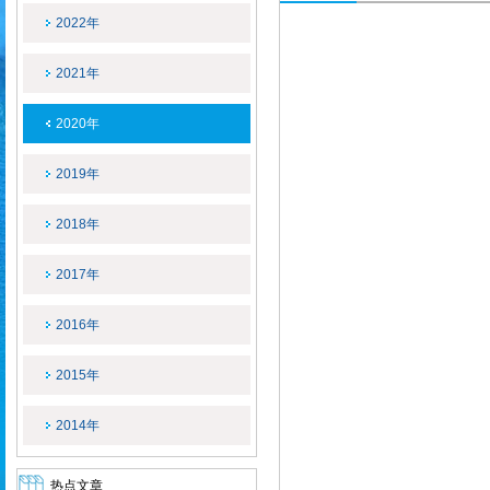
2022年
2021年
2020年
2019年
2018年
2017年
2016年
2015年
2014年
热点文章