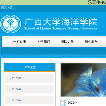
乐天使-f
尚无内容。
公司首页
关于我们
团队力量
招生教学
SCI论文
2025年
2024年
2023年
2020年